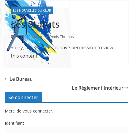
LES NOUVELLES DU CLUB
Les Statuts
3 mai 2020
Gerard Denis-Thomas
Sorry, but you do not have permission to view
this content.
Le Bureau
Le Réglement Intérieur
Se connecter
Merci de vous connecter.
Identifiant